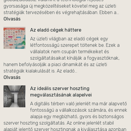
gyorsasága új megközelítéseket követel meg az üzleti
stratégiák tervezésében és végrehajtásában. Ebben a...
Olvasás
Az eladó cégek háttere
Az üzleti világban az eladó cégek egy
létfontosságú szerepet töltenek be. Ezek a
vállalatok nem csupán termékeiket és
szolgáltatásaikat kínálják a fogyasztóknak,
hanem befolyásolják a piaci dinamikát és az üzleti
stratégiák kialakulását is. Az eladó...
Olvasás
Az ideális szerver hoszting
megválasztásának alapelvei
A digitális térben való jelenlét ma már alapvető
fontosságú a vállalkozások számára, és ennek
alapja egy megbízható, gyors és biztonságos
szerver hoszting szolgáltatás. Az online jelenlét stabil
alapját jelentő szerver hosztingnak a kiválasztása azonban