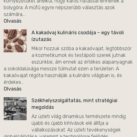
környezetüket anélkül, hogy káros hatással lennének a
bolygóra. A műfű egyre népszerűbb választás azok
számára,...
Olvasás
A kakaóvaj kulináris csodája – egy távoli
ízutazás
Mikor hozzuk szóba a kakaóvajat, legtöbbször
a kozmetikumok és testápoló szerek jutnak
eszünkbe, ám ennek az értékes alapanyagnak
a sokoldalúsága messze túlmutat ezen a területen. A
kakaóvajat régóta használják a kulináris világban is, és
érdekes...
Olvasás
Székhelyszolgáltatás, mint stratégiai
megoldás
Az üzleti világ dinamikus természete mindig
újabb és újabb kihívások elé állítja a
vállalkozásokat. Az üzleti tevékenységek
globalizálódása, valamint a technológiai fejlődés