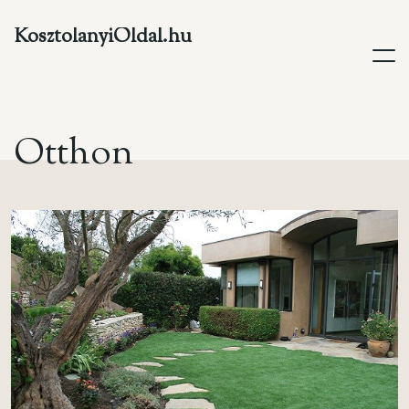
KosztolanyiOldal.hu
O
t
t
h
o
n