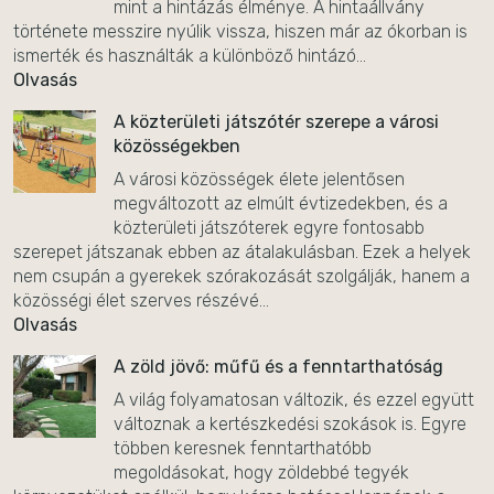
mint a hintázás élménye. A hintaállvány
története messzire nyúlik vissza, hiszen már az ókorban is
ismerték és használták a különböző hintázó...
Olvasás
A közterületi játszótér szerepe a városi
közösségekben
A városi közösségek élete jelentősen
megváltozott az elmúlt évtizedekben, és a
közterületi játszóterek egyre fontosabb
szerepet játszanak ebben az átalakulásban. Ezek a helyek
nem csupán a gyerekek szórakozását szolgálják, hanem a
közösségi élet szerves részévé...
Olvasás
A zöld jövő: műfű és a fenntarthatóság
A világ folyamatosan változik, és ezzel együtt
változnak a kertészkedési szokások is. Egyre
többen keresnek fenntarthatóbb
megoldásokat, hogy zöldebbé tegyék