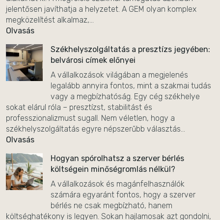
jelentősen javíthatja a helyzetet. A GEM olyan komplex
megközelítést alkalmaz,...
Olvasás
Székhelyszolgáltatás a presztízs jegyében:
belvárosi címek előnyei
A vállalkozások világában a megjelenés
legalább annyira fontos, mint a szakmai tudás
vagy a megbízhatóság. Egy cég székhelye
sokat elárul róla – presztízst, stabilitást és
professzionalizmust sugall. Nem véletlen, hogy a
székhelyszolgáltatás egyre népszerűbb választás...
Olvasás
Hogyan spórolhatsz a szerver bérlés
költségein minőségromlás nélkül?
A vállalkozások és magánfelhasználók
számára egyaránt fontos, hogy a szerver
bérlés ne csak megbízható, hanem
költséghatékony is legyen. Sokan hajlamosak azt gondolni,