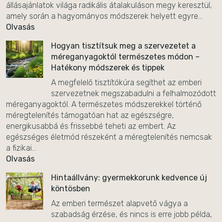
állásajánlatok világa radikális átalakuláson megy keresztül,
amely során a hagyományos módszerek helyett egyre...
Olvasás
Hogyan tisztítsuk meg a szervezetet a
méreganyagoktól természetes módon –
Hatékony módszerek és tippek
A megfelelő tisztítókúra segíthet az emberi
szervezetnek megszabadulni a felhalmozódott
méreganyagoktól. A természetes módszerekkel történő
méregtelenítés támogatóan hat az egészségre,
energikusabbá és frissebbé teheti az embert. Az
egészséges életmód részeként a méregtelenítés nemcsak
a fizikai...
Olvasás
Hintaállvány: gyermekkorunk kedvence új
köntösben
Az emberi természet alapvető vágya a
szabadság érzése, és nincs is erre jobb példa,