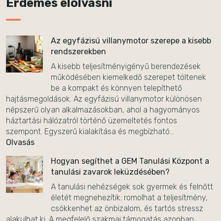
Érdemes elolvasni
Az egyfázisú villanymotor szerepe a kisebb
rendszerekben
A kisebb teljesítményigényű berendezések
működésében kiemelkedő szerepet töltenek
be a kompakt és könnyen telepíthető
hajtásmegoldások. Az egyfázisú villanymotor különösen
népszerű olyan alkalmazásokban, ahol a hagyományos
háztartási hálózatról történő üzemeltetés fontos
szempont. Egyszerű kialakítása és megbízható...
Olvasás
Hogyan segíthet a GEM Tanulási Központ a
tanulási zavarok leküzdésében?
A tanulási nehézségek sok gyermek és felnőtt
életét megnehezítik: romolhat a teljesítmény,
csökkenhet az önbizalom, és tartós stressz
alakulhat ki. A megfelelő szakmai támogatás azonban