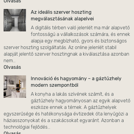
Olvasás
Az ideális szerver hoszting
megválasztásának alapelvei
A digitális térben való jelenlét ma már alapvető
fontosságú a vállalkozások számára, és ennek
alapja egy megbízható, gyors és biztonságos
szerver hoszting szolgáltatás. Az online jelenlét stabil
alapját jelentő szerver hosztingnak a kiválasztása azonban
nem...
Olvasás
Innováció és hagyomány – a gáztűzhely
modern szempontból
A konyha a lakás szívének számít, és a
gáztűzhely hagyományosan az egyik alapvető
eszköze ennek a térnek. A gáztűzhelyek
egyszerűsége és hatékonysága évtizedek óta lenyűgözi a
háziasszonyokat és a szakácsokat egyaránt. Azonban a
technológiai fejlődés...
Olvasás