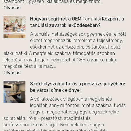
szempont. Egyszerű kialakítása és megbízható...
Olvasás
Hogyan segíthet a GEM Tanulási Központ a
tanulási zavarok leküzdésében?
A tanulási nehézségek sok gyermek és felnőtt
életét megnehezítik: romolhat a teljesítmény,
csökkenhet az önbizalom, és tartós stressz
alakulhat ki. A megfelelő szakmai támogatás azonban
jelentősen javíthatja a helyzetet. A GEM olyan komplex
megközelítést alkalmaz,...
Olvasás
Székhelyszolgáltatás a presztízs jegyében:
belvárosi címek előnyei
A vállalkozások világában a megjelenés
legalább annyira fontos, mint a szakmai tudás
vagy a megbízhatóság. Egy cég székhelye
sokat elárul róla – presztízst, stabilitást és
professzionalizmust sugall. Nem véletlen, hogy a