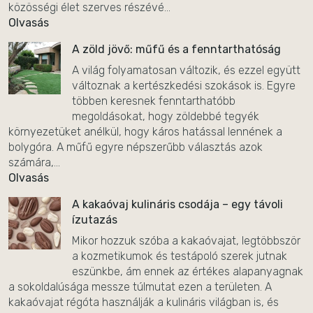
közösségi élet szerves részévé...
Olvasás
A zöld jövő: műfű és a fenntarthatóság
A világ folyamatosan változik, és ezzel együtt
változnak a kertészkedési szokások is. Egyre
többen keresnek fenntarthatóbb
megoldásokat, hogy zöldebbé tegyék
környezetüket anélkül, hogy káros hatással lennének a
bolygóra. A műfű egyre népszerűbb választás azok
számára,...
Olvasás
A kakaóvaj kulináris csodája – egy távoli
ízutazás
Mikor hozzuk szóba a kakaóvajat, legtöbbször
a kozmetikumok és testápoló szerek jutnak
eszünkbe, ám ennek az értékes alapanyagnak
a sokoldalúsága messze túlmutat ezen a területen. A
kakaóvajat régóta használják a kulináris világban is, és