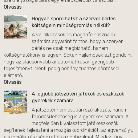
székhelyszolgáltatás egyre népszerűbb választás...
Olvasás
Hogyan spórolhatsz a szerver bérlés
költségein minőségromlás nélkül?
A vállalkozások és magánfelhasználók
számára egyaránt fontos, hogy a szerver
bérlés ne csak megbízható, hanem
költséghatékony is legyen. Sokan hajlamosak azt gondolni,
hogy az alacsonyabb ár automatikusan gyengébb
teljesítményt jelent, pedig néhány tudatos döntéssel
elérhető,...
Olvasás
A legjobb játszótéri játékok és eszközök
gyerekek számára
A játszótér nem csupán szórakozás, hanem
fejlődési lehetőség is a gyerekek számára. A
megfelelően kiválasztott játékeszközök
segítenek fejleszteni a mozgáskoordinációt, az egyensúlyt,
a szociális készségeket és az önbizalmat. Mindezt úgy,