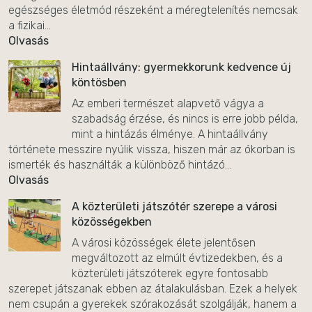
egészséges életmód részeként a méregtelenítés nemcsak
a fizikai...
Olvasás
Hintaállvány: gyermekkorunk kedvence új
köntösben
Az emberi természet alapvető vágya a
szabadság érzése, és nincs is erre jobb példa,
mint a hintázás élménye. A hintaállvány
története messzire nyúlik vissza, hiszen már az ókorban is
ismerték és használták a különböző hintázó...
Olvasás
A közterületi játszótér szerepe a városi
közösségekben
A városi közösségek élete jelentősen
megváltozott az elmúlt évtizedekben, és a
közterületi játszóterek egyre fontosabb
szerepet játszanak ebben az átalakulásban. Ezek a helyek
nem csupán a gyerekek szórakozását szolgálják, hanem a