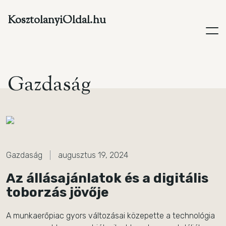
KosztolanyiOldal.hu
G
a
z
d
a
s
á
g
Gazdaság
augusztus 19, 2024
Az állásajánlatok és a digitális
toborzás jövője
A munkaerőpiac gyors változásai közepette a technológia