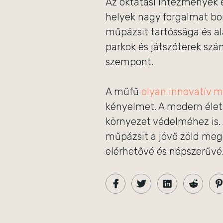
Az oktatási intézmények é
helyek nagy forgalmat bon
műpázsit tartóssága és al
parkok és játszóterek szá
szempont.
A műfű
olyan innovatív 
kényelmet. A modern élet
környezet védelméhez is. 
műpázsit a jövő zöld meg
elérhetővé és népszerűvé