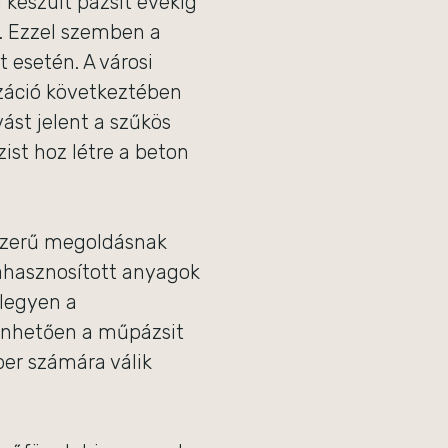
készült pázsit évekig
k. Ezzel szemben a
 esetén. A városi
záció következtében
ást jelent a szűkös
ist hoz létre a beton
szerű megoldásnak
rahasznosított anyagok
legyen a
önhetően a műpázsit
er számára válik