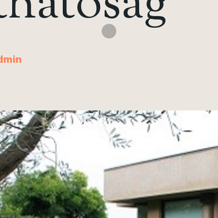
thatóság
dmin