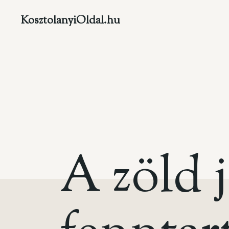
KosztolanyiOldal.hu
A zöld 