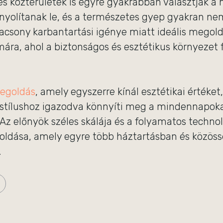
s közterületek is egyre gyakrabban választják a 
yolítanak le, és a természetes gyep gyakran nem 
acsony karbantartási igénye miatt ideális megoldá
mára, ahol a biztonságos és esztétikus környezet 
megoldás
, amely egyszerre kínál esztétikai értéke
stílushoz igazodva könnyíti meg a mindennapoka
Az előnyök széles skálája és a folyamatos technol
oldása, amely egyre több háztartásban és közössé
.