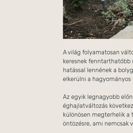
A világ folyamatosan vált
keresnek fenntarthatóbb 
hatással lennének a boly
elkerülni a hagyományos f
Az egyik legnagyobb előn
éghajlatváltozás követke
különösen megterhelik a 
öntözésre, ami nemcsak ví