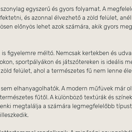
viszonylag egyszerű és gyors folyamat. A megfelel
fektetni, és azonnal élvezhető a zöld felület, anél
ösen előnyös lehet azok számára, akik gyors meg
.
 is figyelemre méltó. Nemcsak kertekben és udv
kon, sportpályákon és játszótereken is ideális me
 zöld felület, ahol a természetes fű nem lenne él
k sem elhanyagolhatók. A modern műfüvek már ol
ermészetes fűtől. A különböző textúrák és színek
enki megtalálja a számára legmegfelelőbb típust
illeszkedik.