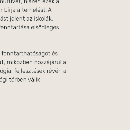
műfüvet, hiszen ezek a
bírja a terhelést. A
st jelent az iskolák,
fenntartása elsődleges
t, fenntarthatóságot és
t, miközben hozzájárul a
ógiai fejlesztések révén a
gi térben válik