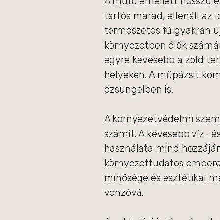
A műfű emellett hosszú é
tartós marad, ellenáll az
természetes fű gyakran új
környezetben élők számár
egyre kevesebb a zöld ter
helyeken. A műpázsit komp
dzsungelben is.
A környezetvédelmi szem
számít. A kevesebb víz- é
használata mind hozzájár
környezettudatos emberek
minősége és esztétikai m
vonzóvá.