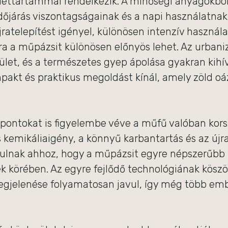
lettartammal rendelkezik. A minőségi anyagokból 
 időjárás viszontagságainak és a napi használatna
ratelepítést igényel, különösen intenzív használat
a a műpázsit különösen előnyös lehet. Az urbani
ület, és a természetes gyep ápolása gyakran kihív
akt és praktikus megoldást kínál, amely zöld oáz
pontokat is figyelembe véve a műfű valóban kor
s kemikáliaigény, a könnyű karbantartás és az új
ulnak ahhoz, hogy a műpázsit egyre népszerűbb 
 körében. Az egyre fejlődő technológiának kösz
egjelenése folyamatosan javul, így még több emb