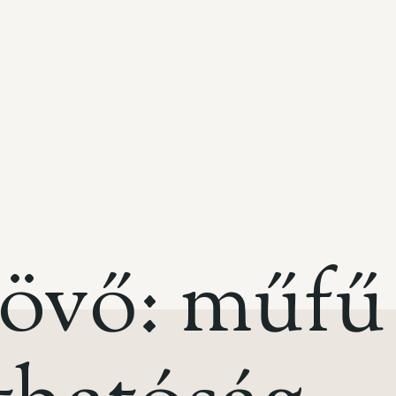
jövő: műfű 