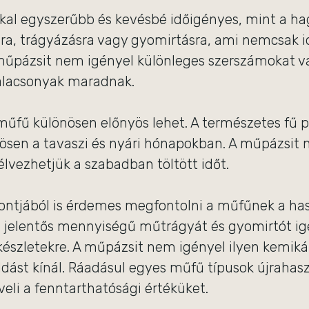
kal egyszerűbb és kevésbé időigényes, mint a h
ra, trágyázásra vagy gyomirtásra, ami nemcsak id
 műpázsit nem igényel különleges szerszámokat v
 alacsonyak maradnak.
műfű különösen előnyös lehet. A természetes fű p
önösen a tavaszi és nyári hónapokban. A műpázsit 
élvezhetjük a szabadban töltött időt.
ntjából is érdemes megfontolni a műfűnek a has
 jelentős mennyiségű műtrágyát és gyomirtót ig
zkészletekre. A műpázsit nem igényel ilyen kemikál
ást kínál. Ráadásul egyes műfű típusok újrahas
eli a fenntarthatósági értéküket.