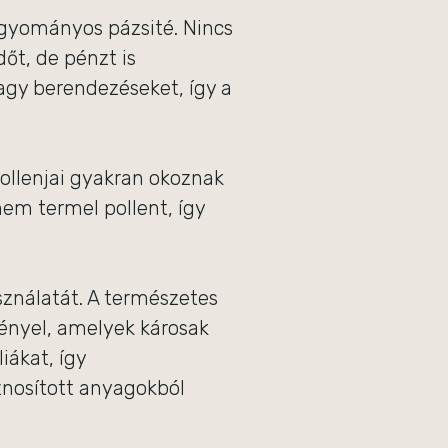
agyományos pázsité. Nincs
őt, de pénzt is
agy berendezéseket, így a
ollenjai gyakran okoznak
nem termel pollent, így
ználatát. A természetes
ényel, amelyek károsak
iákat, így
znosított anyagokból