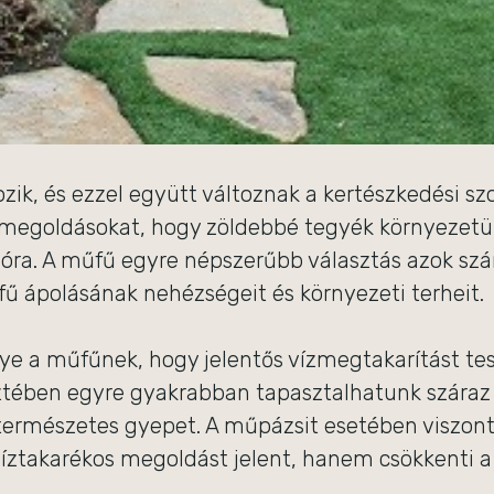
ozik, és ezzel együtt változnak a kertészkedési sz
megoldásokat, hogy zöldebbé tegyék környezetük
góra. A műfű egyre népszerűbb választás azok szá
ű ápolásának nehézségeit és környezeti terheit.
ye a műfűnek, hogy jelentős vízmegtakarítást tes
ztében egyre gyakrabban tapasztalhatunk száraz
természetes gyepet. A műpázsit esetében viszont
ztakarékos megoldást jelent, hanem csökkenti a 