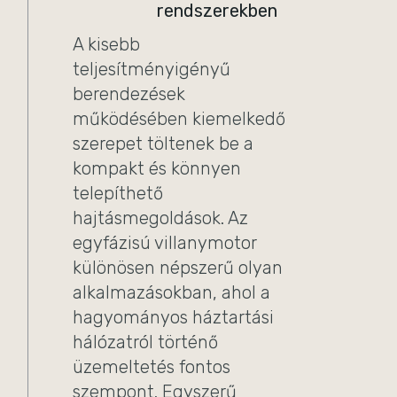
rendszerekben
A kisebb
teljesítményigényű
berendezések
működésében kiemelkedő
szerepet töltenek be a
kompakt és könnyen
telepíthető
hajtásmegoldások. Az
egyfázisú villanymotor
különösen népszerű olyan
alkalmazásokban, ahol a
hagyományos háztartási
hálózatról történő
üzemeltetés fontos
szempont. Egyszerű