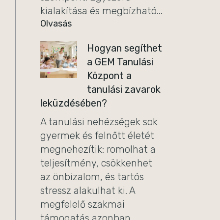
kialakítása és megbízható...
Olvasás
Hogyan segíthet
a GEM Tanulási
Központ a
tanulási zavarok
leküzdésében?
A tanulási nehézségek sok
gyermek és felnőtt életét
megnehezítik: romolhat a
teljesítmény, csökkenhet
az önbizalom, és tartós
stressz alakulhat ki. A
megfelelő szakmai
támogatás azonban