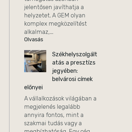
jelentősen javíthatja a
helyzetet. A GEM olyan
komplex megközelítést
alkalmaz,...
Olvasás
Székhelyszolgált
atás a presztízs
jegyében:
belvárosi címek
előnyei
A vállalkozások világában a
megjelenés legalább
annyira fontos, mint a
szakmai tudás vagy a
megbízhatóság. Egy cég