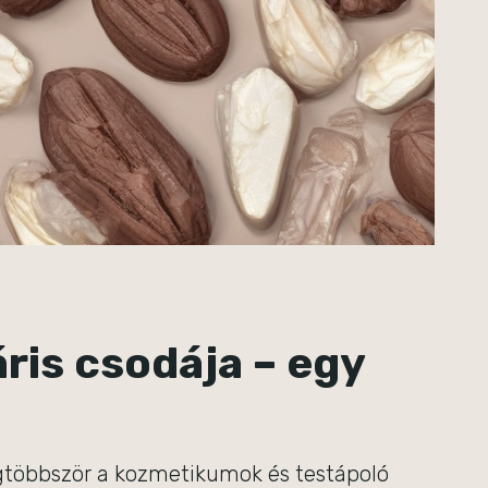
áris csodája – egy
egtöbbször a kozmetikumok és testápoló