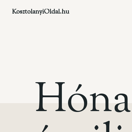
KosztolanyiOldal.hu
H
ó
n
a