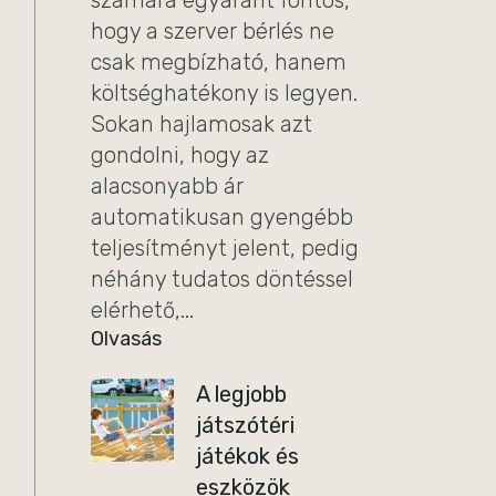
számára egyaránt fontos,
hogy a szerver bérlés ne
csak megbízható, hanem
költséghatékony is legyen.
Sokan hajlamosak azt
gondolni, hogy az
alacsonyabb ár
automatikusan gyengébb
teljesítményt jelent, pedig
néhány tudatos döntéssel
elérhető,...
Olvasás
A legjobb
játszótéri
játékok és
eszközök