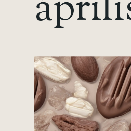
á
p
r
i
l
i