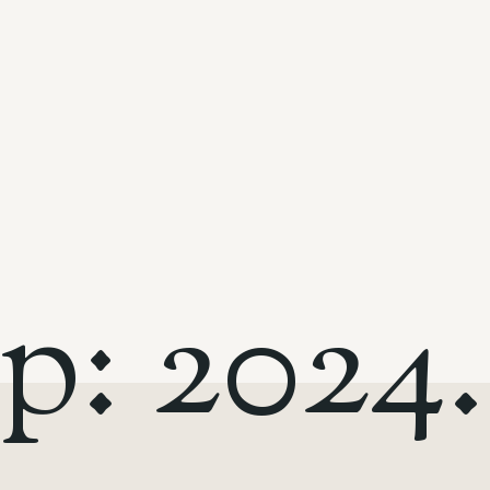
p
:
2
0
2
4
.