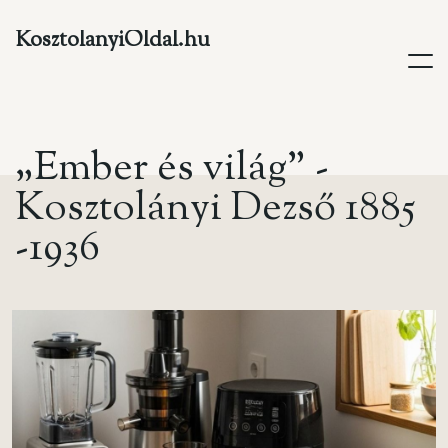
KosztolanyiOldal.hu
„
E
m
b
e
r
é
s
v
i
l
á
g
”
-
K
o
s
z
t
o
l
á
n
y
i
D
e
z
s
ő
1
8
8
5
-
1
9
3
6