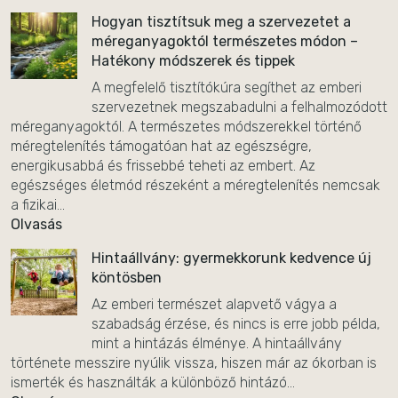
Hogyan tisztítsuk meg a szervezetet a
méreganyagoktól természetes módon –
Hatékony módszerek és tippek
A megfelelő tisztítókúra segíthet az emberi
szervezetnek megszabadulni a felhalmozódott
méreganyagoktól. A természetes módszerekkel történő
méregtelenítés támogatóan hat az egészségre,
energikusabbá és frissebbé teheti az embert. Az
egészséges életmód részeként a méregtelenítés nemcsak
a fizikai...
Olvasás
Hintaállvány: gyermekkorunk kedvence új
köntösben
Az emberi természet alapvető vágya a
szabadság érzése, és nincs is erre jobb példa,
mint a hintázás élménye. A hintaállvány
története messzire nyúlik vissza, hiszen már az ókorban is
ismerték és használták a különböző hintázó...