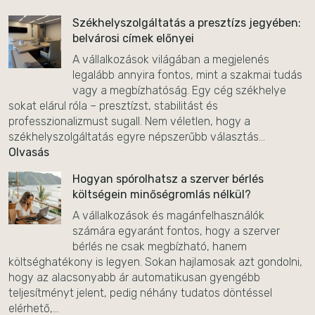
Székhelyszolgáltatás a presztízs jegyében:
belvárosi címek előnyei
A vállalkozások világában a megjelenés
legalább annyira fontos, mint a szakmai tudás
vagy a megbízhatóság. Egy cég székhelye
sokat elárul róla – presztízst, stabilitást és
professzionalizmust sugall. Nem véletlen, hogy a
székhelyszolgáltatás egyre népszerűbb választás...
Olvasás
Hogyan spórolhatsz a szerver bérlés
költségein minőségromlás nélkül?
A vállalkozások és magánfelhasználók
számára egyaránt fontos, hogy a szerver
bérlés ne csak megbízható, hanem
költséghatékony is legyen. Sokan hajlamosak azt gondolni,
hogy az alacsonyabb ár automatikusan gyengébb
teljesítményt jelent, pedig néhány tudatos döntéssel
elérhető,...