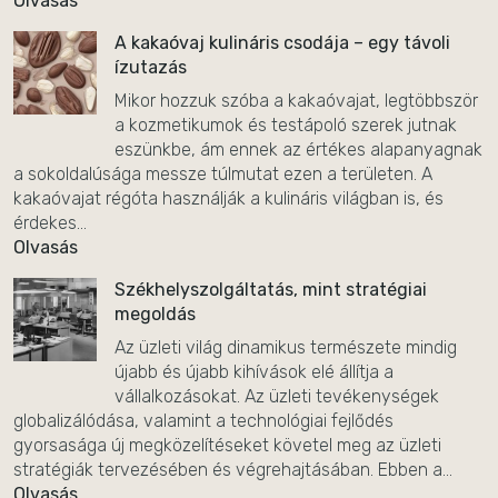
Olvasás
A kakaóvaj kulináris csodája – egy távoli
ízutazás
Mikor hozzuk szóba a kakaóvajat, legtöbbször
a kozmetikumok és testápoló szerek jutnak
eszünkbe, ám ennek az értékes alapanyagnak
a sokoldalúsága messze túlmutat ezen a területen. A
kakaóvajat régóta használják a kulináris világban is, és
érdekes...
Olvasás
Székhelyszolgáltatás, mint stratégiai
megoldás
Az üzleti világ dinamikus természete mindig
újabb és újabb kihívások elé állítja a
vállalkozásokat. Az üzleti tevékenységek
globalizálódása, valamint a technológiai fejlődés
gyorsasága új megközelítéseket követel meg az üzleti
stratégiák tervezésében és végrehajtásában. Ebben a...
Olvasás