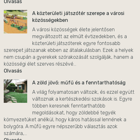
Olvasás
A közterületi játszótér szerepe a városi
közösségekben
A városi közösségek élete jelentősen
megváltozott az elmúlt évtizedekben, és a
közterületi játszóterek egyre fontosabb
szerepet játszanak ebben az átalakulásban. Ezek a helyek
nem csupán a gyerekek szórakozását szolgálják, hanem a
közösségi élet szerves részévé...
Olvasás
A zöld jövő: műfű és a fenntarthatóság
A világ folyamatosan változik, és ezzel együtt
változnak a kertészkedési szokások is. Egyre
többen keresnek fenntarthatóbb
megoldásokat, hogy zöldebbé tegyék
környezetüket anélkül, hogy káros hatással lennének a
bolygóra. A műfű egyre népszerűbb választás azok
számára,...