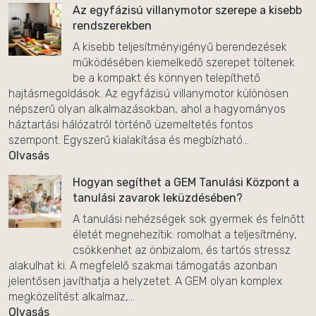
Az egyfázisú villanymotor szerepe a kisebb
rendszerekben
A kisebb teljesítményigényű berendezések
működésében kiemelkedő szerepet töltenek
be a kompakt és könnyen telepíthető
hajtásmegoldások. Az egyfázisú villanymotor különösen
népszerű olyan alkalmazásokban, ahol a hagyományos
háztartási hálózatról történő üzemeltetés fontos
szempont. Egyszerű kialakítása és megbízható...
Olvasás
Hogyan segíthet a GEM Tanulási Központ a
tanulási zavarok leküzdésében?
A tanulási nehézségek sok gyermek és felnőtt
életét megnehezítik: romolhat a teljesítmény,
csökkenhet az önbizalom, és tartós stressz
alakulhat ki. A megfelelő szakmai támogatás azonban
jelentősen javíthatja a helyzetet. A GEM olyan komplex
megközelítést alkalmaz,...
Olvasás