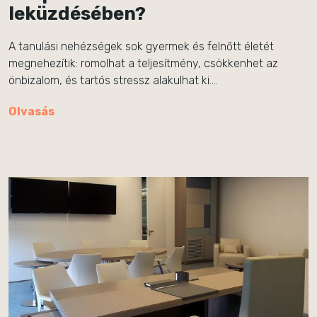
leküzdésében?
A tanulási nehézségek sok gyermek és felnőtt életét
megnehezítik: romolhat a teljesítmény, csökkenhet az
önbizalom, és tartós stressz alakulhat ki….
Olvasás